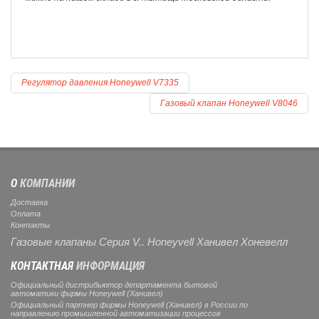
Регулятор давления Honeywell V7335
Газовый клапан Honeywell V8046
О
КОМПАНИИ
Доставка
Оплата
Контакты
Газовые клапаны Серия V.. Honeyvell Ханивел Хоневелл
КОНТАКТНАЯ
ИНФОРМАЦИЯ
Официальный дистрибьютор департамента бытовой
автоматики фирмы Honeywell (Ханивел)
Официальный партнер фирмы Honeywell (Ханивел) в России по
направлению промышленной автоматизации процессов