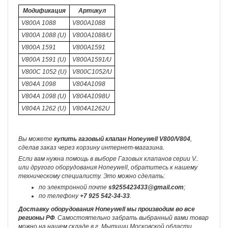
Модификация
Артикул
V800A 1088
V800A1088
V800A 1088 (U)
V800A1088/U
V800A 1591
V800A1591
V800A 1591 (U)
V800A1591/U
V800C 1052 (U)
V800C1052/U
V804A 1098
V804A1098
V804A 1098 (U)
V804A1098U
V804A 1262 (U)
V804A1262U
Вы можете
купить газовый клапан Honeywell V800/V804
,
сделав заказ через корзину интернет-магазина.
Если вам нужна помощь в выборе Газовых клапанов серии V..
или другого оборудования Honeywell, обратитесь к нашему
техническому специалисту. Это можно сделать:
по электронной почте
s9255423433@gmail.com
;
по телефону
+7 925 542-34-33
.
Доставку оборудования Honeywell мы производим во все
регионы РФ
. Самостоятельно забрать выбранный вами товар
можно на нашем складе в г. Мытищи Московской области.