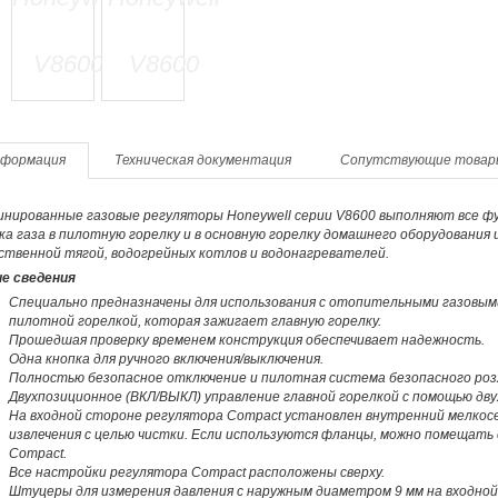
формация
Техническая документация
Сопутствующие товар
инированные газовые регуляторы Honeywell серии V8600 выполняют все фу
а газа в пилотную горелку и в основную горелку домашнего оборудования
ственной тягой, водогрейных котлов и водонагревателей.
е сведения
Специально предназначены для использования с отопительными газовы
пилотной горелкой, которая зажигает главную горелку.
Прошедшая проверку временем конструкция обеспечивает надежность.
Одна кнопка для ручного включения/выключения.
Полностью безопасное отключение и пилотная система безопасного роз
Двухпозиционное (ВКЛ/ВЫКЛ) управление главной горелкой с помощью дв
На входной стороне регулятора Compact установлен внутренний мелко
извлечения с целью чистки. Если используются фланцы, можно помещат
Compact.
Все настройки регулятора Compact расположены сверху.
Штуцеры для измерения давления с наружным диаметром 9 мм на входной