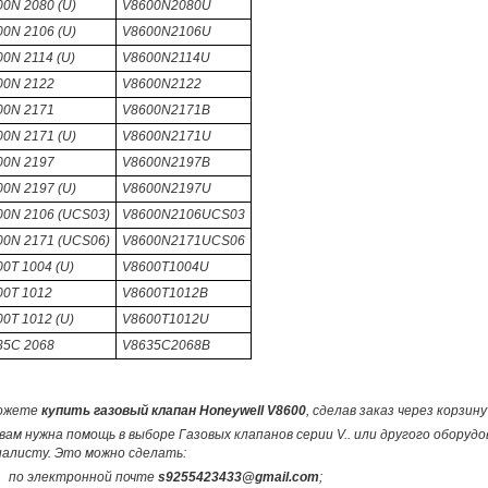
0N 2080 (U)
V8600N2080U
0N 2106 (U)
V8600N2106U
0N 2114 (U)
V8600N2114U
00N 2122
V8600N2122
00N 2171
V8600N2171B
0N 2171 (U)
V8600N2171U
00N 2197
V8600N2197B
0N 2197 (U)
V8600N2197U
00N 2106 (UCS03)
V8600N2106UCS03
00N 2171 (UCS06)
V8600N2171UCS06
0T 1004 (U)
V8600T1004U
00T 1012
V8600T1012B
0T 1012 (U)
V8600T1012U
35C 2068
V8635C2068B
ожете
купить газовый клапан Honeywell V8600
, сделав заказ через корзи
вам нужна помощь в выборе Газовых клапанов серии V.. или другого оборуд
иалисту. Это можно сделать:
по электронной почте
s9255423433@gmail.com
;