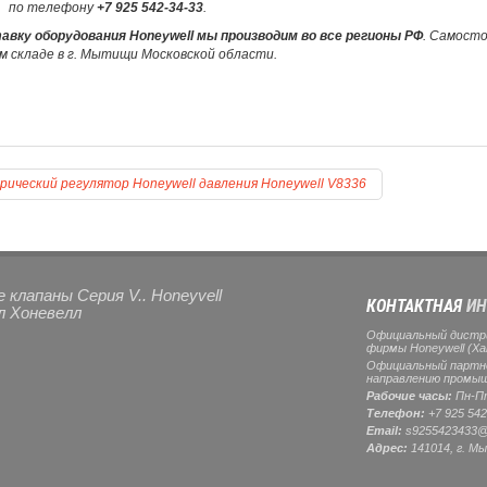
по телефону
+7 925 542-34-33
.
авку оборудования Honeywell мы производим во все регионы РФ
. Самост
м складе в г. Мытищи Московской области.
рический регулятор Honeywell давления Honeywell V8336
 клапаны Серия V.. Honeyvell
КОНТАКТНАЯ
ИН
л Хоневелл
Официальный дистр
фирмы Honeywell (Ха
Официальный партнер
направлению промыш
Рабочие часы:
Пн-Пт
Телефон:
+7 925 542
Email:
s9255423433@
Адрес:
141014, г.
Мы