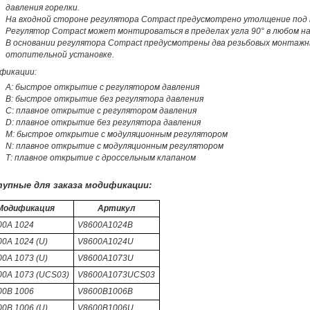
давления горелки.
На входной стороне регулятора Compact предусмотрено утолщение под 
Регулятор Compact может монтироваться в пределах угла 90° в любом н
В основании регулятора Compact предусмотрены два резьбовых монтажн
отопительной установке.
фикации:
А: быстрое открытие с регулятором давления
В: быстрое открытие без регулятора давления
С: плавное открытие с регулятором давления
D: плавное открытие без регулятора давления
М: быстрое открытие с модуляционным регулятором
N: плавное открытие с модуляционным регулятором
Т: плавное открытие с дроссельным клапаном
упные для заказа модификации:
Модификация
Артикул
00A 1024
V8600A1024B
0A 1024 (U)
V8600A1024U
0A 1073 (U)
V8600A1073U
00A 1073 (UCS03)
V8600A1073UCS03
00B 1006
V8600B1006B
0B 1006 (U)
V8600B1006U