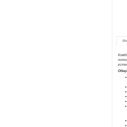
Ин
Комб
поток
есте
Общи