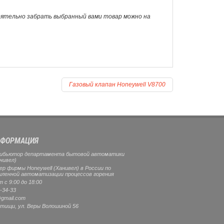
оятельно забрать выбранный вами товар можно на
Газовый клапан Honeywell V8700
ФОРМАЦИЯ
ибьютор департамента бытовой автоматики
нивел)
 фирмы Honeywell (Ханивел) в России по
ленной автоматизации процессов горения
 с 9:00 до 18:00
-34-33
gmail.com
тищи
, ул.
Веры Волошиной 56