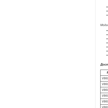
Моди
Дост
V86
V860
V860
V86
V86
V860