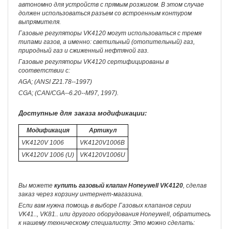
автономно для устройств с прямым розжигом. В этом случае
должен использоваться разъем со встроенным контуром
выпрямителя.
Газовые регуляторы VK4120 могут использоваться с тремя
типами газов, а именно: светильный (отопительный) газ,
природный газ и сжиженный нефтяной газ.
Газовые регуляторы VK4120 сертифицированы в
соответствии с:
AGA; (ANSI Z21.78--1997)
CGA; (CAN/CGA--6.20--M97, 1997).
Доступные для заказа модификации:
Модификация
Артикул
VK4120V 1006
VK4120V1006B
VK4120V 1006 (U)
VK4120V1006U
Вы можете
купить газовый клапан Honeywell VK4120
, сделав
заказ через корзину интернет-магазина.
Если вам нужна помощь в выборе Газовых клапанов серии
VK41.., VK81.. или другого оборудования Honeywell, обратитесь
к нашему техническому специалисту. Это можно сделать: