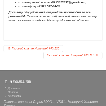
по электронной почте
s9255423433@gmail.com
;
по телефону
+7 925 542-34-33
.
Доставку оборудования Honeywell мы производим во все
регионы РФ
. Самостоятельно забрать выбранный вами товар
можно на нашем складе в г. Мытищи Московской области.
Газовый клапан Honeywell VK4125
Газовый клапан Honeywell VK4115
О
КОМПАНИИ
Доставка
Оплата
Контакты
Газовые клапаны Серия VK41.., VK81.. Honeyvell Ханивел
Хоневелл