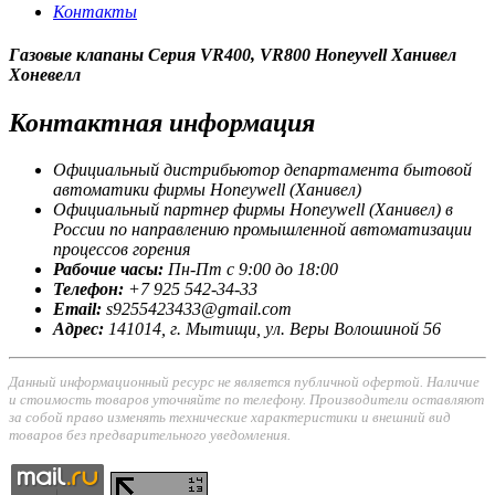
Контакты
Газовые клапаны Серия VR400, VR800 Honeyvell Ханивел
Хоневелл
Контактная
информация
Официальный дистрибьютор департамента бытовой
автоматики фирмы Honeywell (Ханивел)
Официальный партнер фирмы Honeywell (Ханивел) в
России по направлению промышленной автоматизации
процессов горения
Рабочие часы:
Пн-Пт с 9:00 до 18:00
Телефон:
+7 925 542-34-33
Email:
s9255423433@gmail.com
Адрес:
141014, г.
Мытищи
, ул.
Веры Волошиной 56
Данный информационный ресурс не является публичной офертой. Наличие
и стоимость товаров уточняйте по телефону. Производители оставляют
за собой право изменять технические характеристики и внешний вид
товаров без предварительного уведомления.