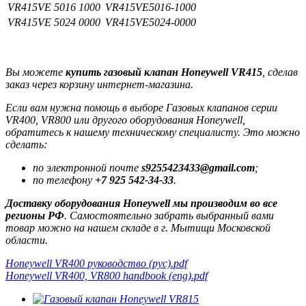
VR415VE 5016 1000
VR415VE5016-1000
VR415VE 5024 0000
VR415VE5024-0000
Вы можете
купить газовый клапан Honeywell VR415
, сделав
заказ через корзину интернет-магазина.
Если вам нужна помощь в выборе Газовых клапанов серии
VR400, VR800 или другого оборудования Honeywell,
обратитесь к нашему техническому специалисту. Это можно
сделать:
по электронной почте
s9255423433@gmail.com
;
по телефону
+7 925 542-34-33
.
Доставку оборудования Honeywell мы производим во все
регионы РФ
. Самостоятельно забрать выбранный вами
товар можно на нашем складе в г. Мытищи Московской
области.
Honeywell VR400 руководство (рус).pdf
Honeywell VR400, VR800 handbook (eng).pdf