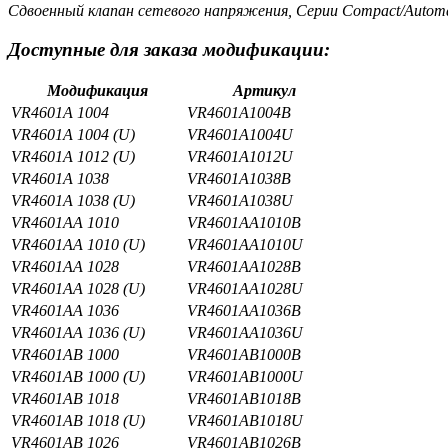
Сдвоенный клапан сетевого напряжения, Серии Compact/Automat
Доступные для заказа модификации:
Модификация
Артикул
VR4601A 1004
VR4601A1004B
VR4601A 1004 (U)
VR4601A1004U
VR4601A 1012 (U)
VR4601A1012U
VR4601A 1038
VR4601A1038B
VR4601A 1038 (U)
VR4601A1038U
VR4601AA 1010
VR4601AA1010B
VR4601AA 1010 (U)
VR4601AA1010U
VR4601AA 1028
VR4601AA1028B
VR4601AA 1028 (U)
VR4601AA1028U
VR4601AA 1036
VR4601AA1036B
VR4601AA 1036 (U)
VR4601AA1036U
VR4601AB 1000
VR4601AB1000B
VR4601AB 1000 (U)
VR4601AB1000U
VR4601AB 1018
VR4601AB1018B
VR4601AB 1018 (U)
VR4601AB1018U
VR4601AB 1026
VR4601AB1026B