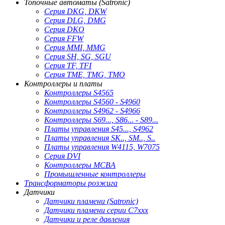
Топочные автоматы (Satronic)
Серия DKG, DKW
Серия DLG, DMG
Серия DKO
Серия FFW
Серия MMI, MMG
Серия SH, SG, SGU
Серия TF, TFI
Серия TME, TMG, TMO
Контроллеры и платы
Контроллеры S4565
Контроллеры S4560 - S4960
Контроллеры S4962 - S4966
Контроллеры S69..., S86... - S89...
Платы управления S45..., S4962
Платы управления SK.., SM.., S..
Платы управления W4115, W7075
Серия DVI
Контроллеры MCBA
Промышленные контроллеры
Трансформаторы розжига
Датчики
Датчики пламени (Satronic)
Датчики пламени серии C7xxx
Датчики и реле давления