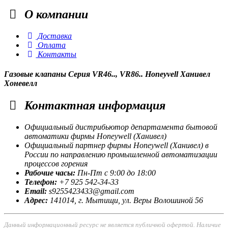
О
компании
Доставка
Оплата
Контакты
Газовые клапаны Серия VR46.., VR86.. Honeyvell Ханивел
Хоневелл
Контактная
информация
Официальный дистрибьютор департамента бытовой
автоматики фирмы Honeywell (Ханивел)
Официальный партнер фирмы Honeywell (Ханивел) в
России по направлению промышленной автоматизации
процессов горения
Рабочие часы:
Пн-Пт с 9:00 до 18:00
Телефон:
+7 925 542-34-33
Email:
s9255423433@gmail.com
Адрес:
141014, г.
Мытищи
, ул.
Веры Волошиной 56
Данный информационный ресурс не является публичной офертой. Наличие