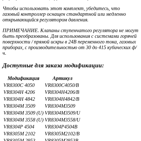
Чтобы использовать этот комплект, убедитесь, что
газовый контроллер оснащен стандартной или медленно
открывающийся регулятором давления.
ПРИМЕЧАНИЕ. Клапаны ступенчатого регулятора не могут
быть преобразованы. Для использования с системами горячей
поверхности / прямой искры в 24В переменного тока, газовых
приборах, с производительностью от 30 до 415 кубических ф/
ч.
Доступные для заказа модификации:
Модификация
Артикул
VR8300C 4050
VR8300C4050/B
VR8304H 4206
VR8304H4206/B
VR8304H 4842
VR8304H4842/B
VR8304M 3509
VR8304M3509
VR8304M 3509 (U)
VR8304M3509/U
VR8304M 3558 (U)
VR8304M3558/U
VR8304P 4504
VR8304P4504B
VR8305M 2102
VR8305M2102/B
VR8305M 2953
VR8305M2953B