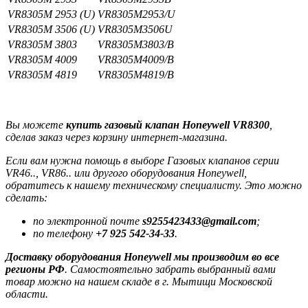
VR8305M 2953 (U)
VR8305M2953/U
VR8305M 3506 (U)
VR8305M3506U
VR8305M 3803
VR8305M3803/B
VR8305M 4009
VR8305M4009/B
VR8305M 4819
VR8305M4819/B
Вы можете
купить газовый клапан Honeywell VR8300
,
сделав заказ через корзину интернет-магазина.
Если вам нужна помощь в выборе Газовых клапанов серии
VR46.., VR86.. или другого оборудования Honeywell,
обратитесь к нашему техническому специалисту. Это можно
сделать:
по электронной почте
s9255423433@gmail.com
;
по телефону
+7 925 542-34-33
.
Доставку оборудования Honeywell мы производим во все
регионы РФ
. Самостоятельно забрать выбранный вами
товар можно на нашем складе в г. Мытищи Московской
области.