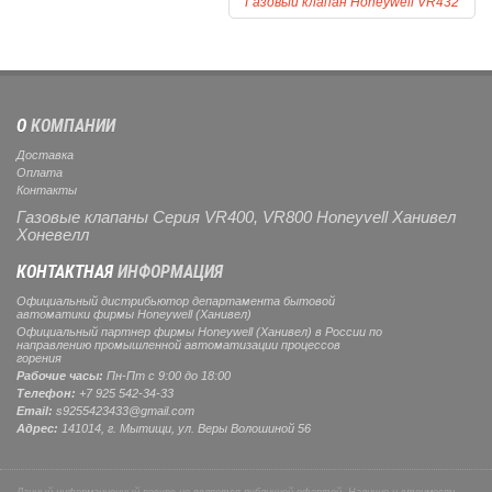
Газовый клапан Honeywell VR432
О
КОМПАНИИ
Доставка
Оплата
Контакты
Газовые клапаны Серия VR400, VR800 Honeyvell Ханивел
Хоневелл
КОНТАКТНАЯ
ИНФОРМАЦИЯ
Официальный дистрибьютор департамента бытовой
автоматики фирмы Honeywell (Ханивел)
Официальный партнер фирмы Honeywell (Ханивел) в России по
направлению промышленной автоматизации процессов
горения
Рабочие часы:
Пн-Пт с 9:00 до 18:00
Телефон:
+7 925 542-34-33
Email:
s9255423433@gmail.com
Адрес:
141014, г.
Мытищи
, ул.
Веры Волошиной 56