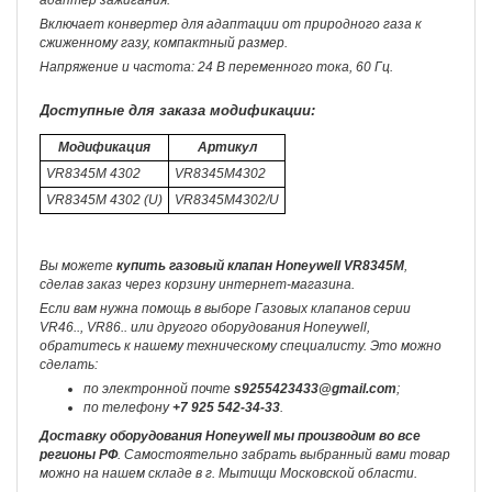
адаптер зажигания.
Включает конвертер для адаптации от природного газа к
сжиженному газу, компактный размер.
Напряжение и частота: 24 В переменного тока, 60 Гц.
Доступные для заказа модификации:
Модификация
Артикул
VR8345M 4302
VR8345M4302
VR8345M 4302 (U)
VR8345M4302/U
Вы можете
купить газовый клапан Honeywell VR8345M
,
сделав заказ через корзину интернет-магазина.
Если вам нужна помощь в выборе Газовых клапанов серии
VR46.., VR86.. или другого оборудования Honeywell,
обратитесь к нашему техническому специалисту. Это можно
сделать:
по электронной почте
s9255423433@gmail.com
;
по телефону
+7 925 542-34-33
.
Доставку оборудования Honeywell мы производим во все
регионы РФ
. Самостоятельно забрать выбранный вами товар
можно на нашем складе в г. Мытищи Московской области.