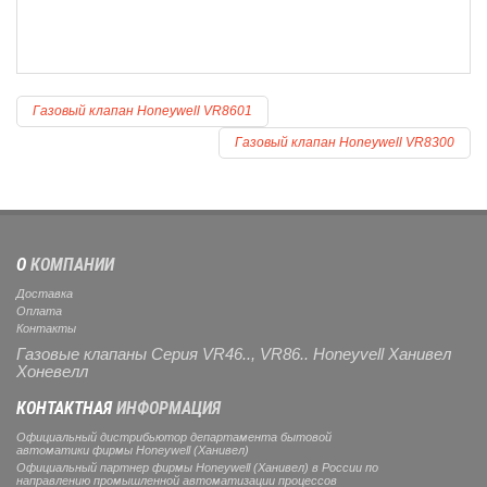
Газовый клапан Honeywell VR8601
Газовый клапан Honeywell VR8300
О
КОМПАНИИ
Доставка
Оплата
Контакты
Газовые клапаны Серия VR46.., VR86.. Honeyvell Ханивел
Хоневелл
КОНТАКТНАЯ
ИНФОРМАЦИЯ
Официальный дистрибьютор департамента бытовой
автоматики фирмы Honeywell (Ханивел)
Официальный партнер фирмы Honeywell (Ханивел) в России по
направлению промышленной автоматизации процессов