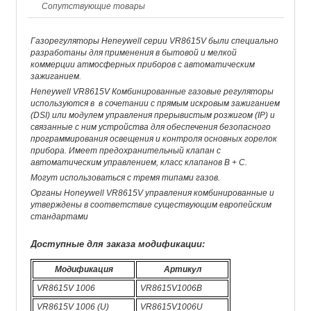
Сопутствующие товары
Газорегуляторы Heneywell серии VR8615V были специально
разработаны для применения в бытовой и мелкой
коммерции атмосферных приборов с автоматическим
зажиганием.
Heneywell VR8615V Комбинированные газовые регуляторы
используются в в сочетании с прямым искровым зажиганием
(DSI) или модулем управления прерывистым розжигом (IP) и
связанные с ним устройства для обеспечения безопасного
программирования освещения и контроля основных горелок
прибора. Имеет предохранительный клапан с
автоматическим управлением, класс клапанов B + C.
Могут использоваться с тремя типами газов.
Органы Honeywell VR8615V управления комбинированные и
утверждены в соответствие существующим европейским
стандартами
Доступные для заказа модификации:
Модификация
Артикул
VR8615V 1006
VR8615V1006B
VR8615V 1006 (U)
VR8615V1006U