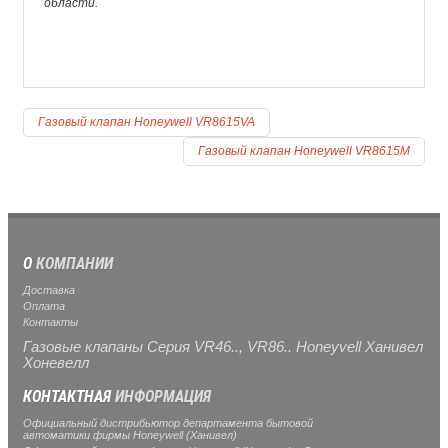
области.
Газовый клапан Honeywell VR8615VA
Газовый клапан Honeywell VR8615M
О
КОМПАНИИ
Доставка
Оплата
Контакты
Газовые клапаны Серия VR46.., VR86.. Honeyvell Ханивел
Хоневелл
КОНТАКТНАЯ
ИНФОРМАЦИЯ
Официальный дистрибьютор департамента бытовой
автоматики фирмы Honeywell (Ханивел)