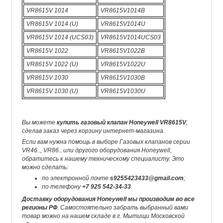
VR8615V 1014
VR8615V1014B
VR8615V 1014 (U)
VR8615V1014U
VR8615V 1014 (UCS03)
VR8615V1014UCS03
VR8615V 1022
VR8615V1022B
VR8615V 1022 (U)
VR8615V1022U
VR8615V 1030
VR8615V1030B
VR8615V 1030 (U)
VR8615V1030U
Вы можете
купить газовый клапан Honeywell VR8615V
,
сделав заказ через корзину интернет-магазина.
Если вам нужна помощь в выборе Газовых клапанов серии
VR46.., VR86.. или другого оборудования Honeywell,
обратитесь к нашему техническому специалисту. Это
можно сделать:
по электронной почте
s9255423433@gmail.com
;
по телефону
+7 925 542-34-33
.
Доставку оборудования Honeywell мы производим во все
регионы РФ
. Самостоятельно забрать выбранный вами
товар можно на нашем складе в г. Мытищи Московской