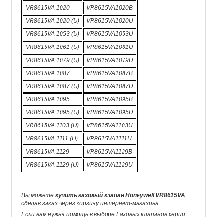
VR8615VA 1020
VR8615VA1020B
VR8615VA 1020 (U)
VR8615VA1020U
VR8615VA 1053 (U)
VR8615VA1053U
VR8615VA 1061 (U)
VR8615VA1061U
VR8615VA 1079 (U)
VR8615VA1079U
VR8615VA 1087
VR8615VA1087B
VR8615VA 1087 (U)
VR8615VA1087U
VR8615VA 1095
VR8615VA1095B
VR8615VA 1095 (U)
VR8615VA1095U
VR8615VA 1103 (U)
VR8615VA1103U
VR8615VA 1111 (U)
VR8615VA1111U
VR8615VA 1129
VR8615VA1129B
VR8615VA 1129 (U)
VR8615VA1129U
Вы можете
купить газовый клапан Honeywell VR8615VA
,
сделав заказ через корзину интернет-магазина.
Если вам нужна помощь в выборе Газовых клапанов серии