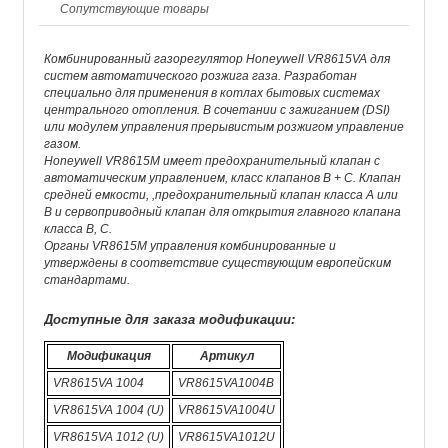
Сопутствующие товары
Комбинированный газорегулятор Honeywell VR8615VA для
систем автоматического розжига газа. Разработан
специально для применения в котлах бытовых системах
центрального отопления. В сочетании с зажиганием (DSI)
или модулем управления прерывистым розжигом управление
газом.
Honeywell VR8615M имеет предохранительный клапан с
автоматическим управлением, класс клапанов B + C. Клапан
средней емкости, ,предохранительный клапан класса A или
B и сервоприводный клапан для открытия главного клапана
класса B, C.
Органы VR8615M управления комбинированные и
утверждены в соответствие существующим европейским
стандартами.
Доступные для заказа модификации:
Модификация
Артикул
VR8615VA 1004
VR8615VA1004B
VR8615VA 1004 (U)
VR8615VA1004U
VR8615VA 1012 (U)
VR8615VA1012U