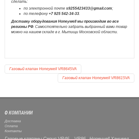
сделать:
по электронной почте
s9255423433@gmail.com
;
по телефону
+7 925 542-34-33
.
Доставку оборудования Honeywell мы производим во все
регионы РФ
. Самостоятельно забрать выбранный вами товар
можно на нашем складе в г. Мытищи Московской области.
Газовый клапан Honeywell VR8645VA
Газовый клапан Honeywell VR8615VA
О
КОМПАНИИ
Доставка
Оплата
Контакты
Газовые клапаны Серия VR46.., VR86.. Honeyvell Ханивел