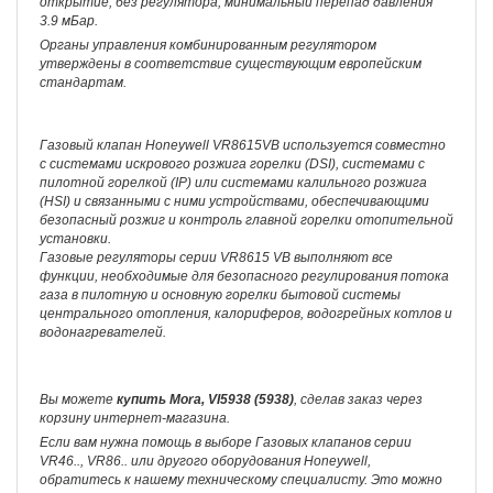
открытие, без регулятора, минимальный перепад давления
3.9 мБар.
Органы управления комбинированным регулятором
утверждены в соответствие существующим европейским
стандартам.
Газовый клапан Honeywell VR8615VB используется совместно
с системами искрового розжига горелки (DSI), системами с
пилотной горелкой (IP) или системами калильного розжига
(HSI) и связанными с ними устройствами, обеспечивающими
безопасный розжиг и контроль главной горелки отопительной
установки.
Газовые регуляторы серии VR8615 VB выполняют все
функции, необходимые для безопасного регулирования потока
газа в пилотную и основную горелки бытовой системы
центрального отопления, калориферов, водогрейных котлов и
водонагревателей.
Вы можете
купить Mora, VI5938 (5938)
, сделав заказ через
корзину интернет-магазина.
Если вам нужна помощь в выборе Газовых клапанов серии
VR46.., VR86.. или другого оборудования Honeywell,
обратитесь к нашему техническому специалисту. Это можно