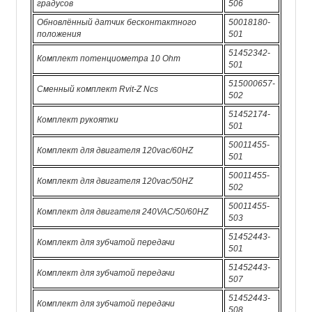
градусов
506
Обновлённый датчик бесконтактного
50018180-
положения
501
51452342-
Комплект потенциометра 10 Ohm
501
515000657-
Сменный комплект Rvit-Z Ncs
502
51452174-
Комплект рукоятки
501
50011455-
Комплект для двигателя 120vac/60HZ
501
50011455-
Комплект для двигателя 120vac/50HZ
502
50011455-
Комплект для двигателя 240VAC/50/60HZ
503
51452443-
Комплект для зубчатой ​​передачи
501
51452443-
Комплект для зубчатой ​​передачи
507
51452443-
Комплект для зубчатой ​​передачи
508