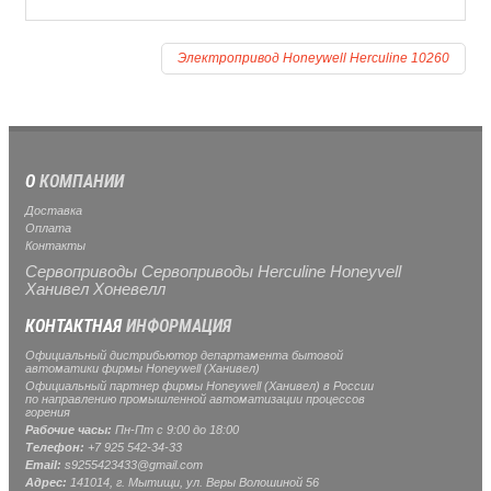
Электропривод Honeywell Herculine 10260
О
КОМПАНИИ
Доставка
Оплата
Контакты
Сервоприводы Сервоприводы Herculine Honeyvell
Ханивел Хоневелл
КОНТАКТНАЯ
ИНФОРМАЦИЯ
Официальный дистрибьютор департамента бытовой
автоматики фирмы Honeywell (Ханивел)
Официальный партнер фирмы Honeywell (Ханивел) в России
по направлению промышленной автоматизации процессов
горения
Рабочие часы:
Пн-Пт с 9:00 до 18:00
Телефон:
+7 925 542-34-33
Email:
s9255423433@gmail.com
Адрес:
141014, г.
Мытищи
, ул.
Веры Волошиной 56