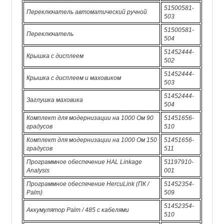
51500581-
Переключатель автоматический ручной
503
51500581-
Переключатель
504
51452444-
Крышка с дисплеем
502
51452444-
Крышка с дисплеем и маховиком
503
51452444-
Заглушка маховика
504
Комплект для модернизации на 1000 Ом 90
51451656-
градусов
510
Комплект для модернизации на 1000 Ом 150
51451656-
градусов
511
Программное обеспечение HAL Linkage
51197910-
Analysis
001
Программное обеспечение HercuLink (ПК /
51452354-
Palm)
509
51452354-
Аккумулятор Palm / 485 с кабелями
510