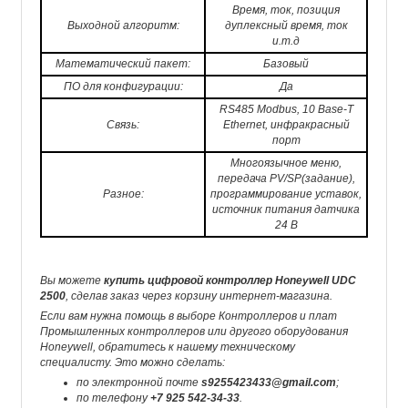
Время, ток, позиция
Выходной алгоритм:
дуплексный время, ток
и.т.д
Математический пакет:
Базовый
ПО для конфигурации:
Да
RS485 Modbus, 10 Base-T
Связь:
Ethernet, инфракрасный
порт
Многоязычное меню,
передача PV/SP(задание),
Разное:
программирование уставок,
источник питания датчика
24 В
Вы можете
купить цифровой контроллер Honeywell UDC
2500
, сделав заказ через корзину интернет-магазина.
Если вам нужна помощь в выборе Контроллеров и плат
Промышленных контроллеров или другого оборудования
Honeywell, обратитесь к нашему техническому
специалисту. Это можно сделать:
по электронной почте
s9255423433@gmail.com
;
по телефону
+7 925 542-34-33
.