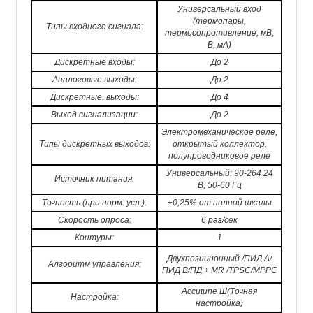
Универсальный вход
(термопары,
Типы входного сигнала:
термосопротивление, мВ,
В, мА)
Дискретные входы:
До 2
Аналоговые выходы:
До 2
Дискретные. выходы:
До 4
Выход сигнализации:
До 2
Электромеханическое реле,
Типы дискретных выходов:
открытый коллектор,
полупроводниковое реле
Универсальный: 90-264 24
Источник питания:
В, 50-60 Гц
Точность (при норм. усл.):
±0,25% от полной шкалы
Скорость опроса:
6 раз/сек
Контуры:
1
Двухпозиционный /ПИД А/
Алгоритм управления:
ПИД В/ПД + MR /TPSC/MPPC
Accutune Ш(Точная
Настройка:
настройка)